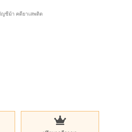
บัญชีม้า คดียาเสพติด