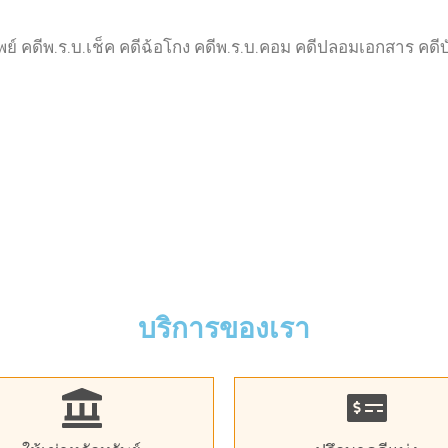
ัพย์ คดีพ.ร.บ.เช็ค คดีฉ้อโกง คดีพ.ร.บ.คอม คดีปลอมเอกสาร คดี
บริการของเรา